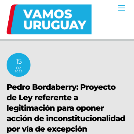
Skip
Me
to
content
15
02
2025
Pedro Bordaberry: Proyecto
de Ley referente a
legitimación para oponer
acción de inconstitucionalidad
por vía de excepción