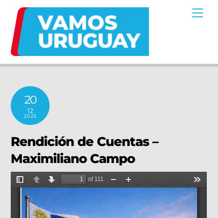
Skip
Me
to
content
20
12
2025
Rendición de Cuentas –
Maximiliano Campo