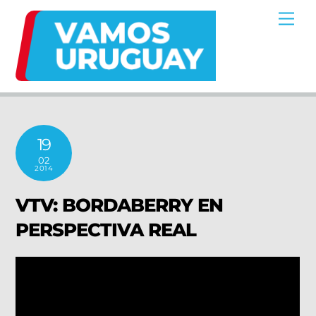
Skip
Me
to
content
19
02
2014
VTV: BORDABERRY EN
PERSPECTIVA REAL