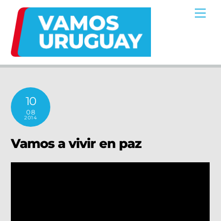
Skip
Me
to
content
10
08
2014
Vamos a vivir en paz