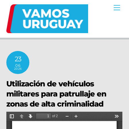
Skip
Me
to
content
23
06
2026
Utilización de vehículos
militares para patrullaje en
zonas de alta criminalidad