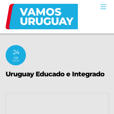
Skip
Me
to
content
24
08
2014
Uruguay Educado e Integrado