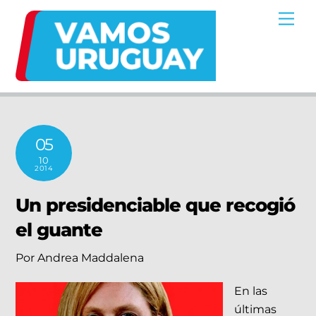
Skip
Me
to
content
05
10
2014
Un presidenciable que recogió
el guante
Por Andrea Maddalena
En las
últimas