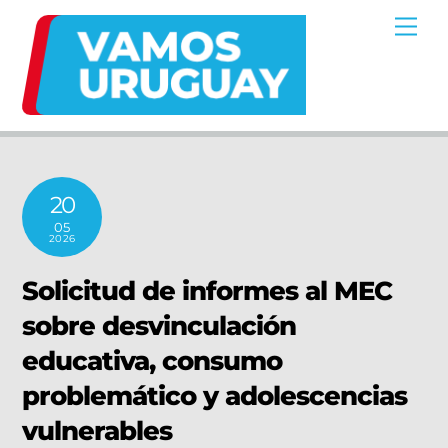
Skip
Me
to
content
20
05
2026
Solicitud de informes al MEC
sobre desvinculación
educativa, consumo
problemático y adolescencias
vulnerables