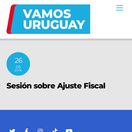
Skip
Me
to
content
26
05
2016
Sesión sobre Ajuste Fiscal