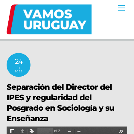
Skip
Me
to
content
24
11
2025
Separación del Director del
IPES y regularidad del
Posgrado en Sociología y su
Enseñanza