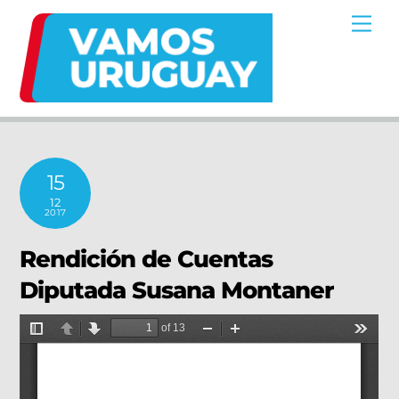
Skip
Me
to
content
15
12
2017
Rendición de Cuentas
Diputada Susana Montaner