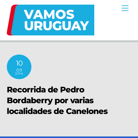
Skip
Me
to
content
10
09
2014
Recorrida de Pedro
Bordaberry por varias
localidades de Canelones