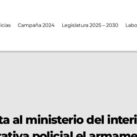
icias
Campaña 2024
Legislatura 2025 – 2030
Labo
a al ministerio del inter
erativa policial el armam