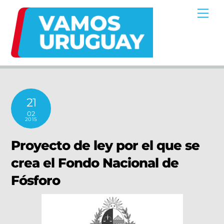
Skip
Me
to
content
21
02
2015
Proyecto de ley por el que se
crea el Fondo Nacional de
Fósforo