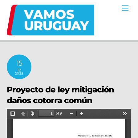
Skip
Me
to
content
15
12
2025
Proyecto de ley mitigación
daños cotorra común