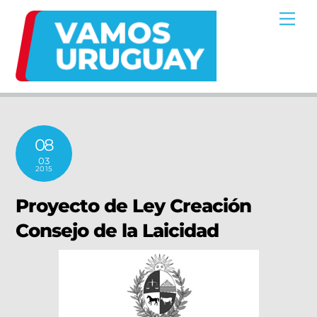
Skip
Me
to
content
08
03
2015
Proyecto de Ley Creación
Consejo de la Laicidad