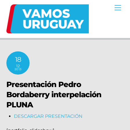
Skip
Me
to
content
18
12
2013
Presentación Pedro
Bordaberry interpelación
PLUNA
DESCARGAR PRESENTACIÓN