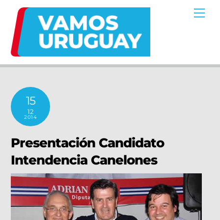
Skip
Me
to
content
15
12
2014
Presentación Candidato
Intendencia Canelones