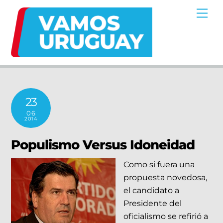
Skip
Me
to
content
23
06
2014
Populismo Versus Idoneidad
Como si fuera una
propuesta novedosa,
el candidato a
Presidente del
oficialismo se refirió a