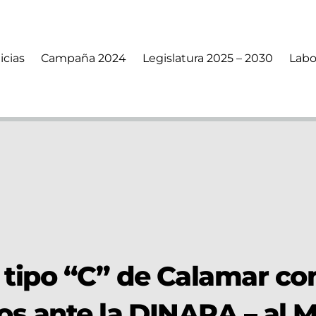
icias
Campaña 2024
Legislatura 2025 – 2030
Labo
 tipo “C” de Calamar c
os ante la DINARA – al