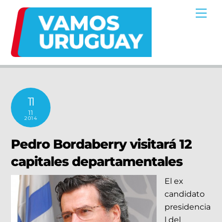
Skip
Me
to
content
11
11
2014
Pedro Bordaberry visitará 12
capitales departamentales
El ex
candidato
presidencia
l del