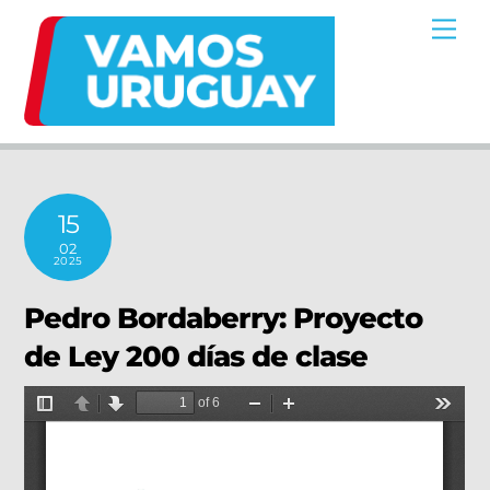
Skip
Me
to
content
15
02
2025
Pedro Bordaberry: Proyecto
de Ley 200 días de clase