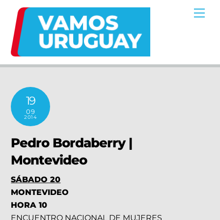
Skip
Me
to
content
19
09
2014
Pedro Bordaberry |
Montevideo
SÁBADO 20
MONTEVIDEO
HORA 10
ENCUENTRO NACIONAL DE MUJERES