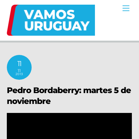
Skip
Me
to
content
11
11
2013
Pedro Bordaberry: martes 5 de
noviembre