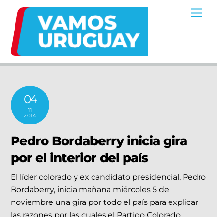
Skip
Me
to
content
04
11
2014
Pedro Bordaberry inicia gira
por el interior del país
El líder colorado y ex candidato presidencial, Pedro
Bordaberry, inicia mañana miércoles 5 de
noviembre una gira por todo el país para explicar
las razones por las cuales el Partido Colorado