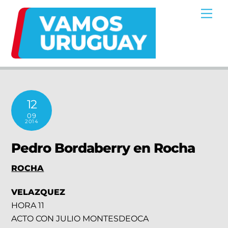
Skip
Me
to
content
12
09
2014
Pedro Bordaberry en Rocha
ROCHA
VELAZQUEZ
HORA 11
ACTO CON JULIO MONTESDEOCA