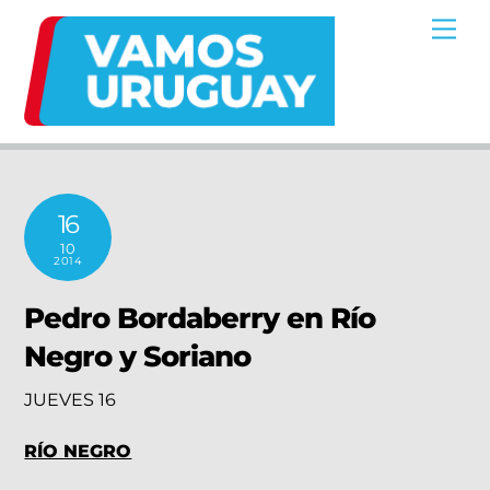
Skip
Me
to
content
16
10
2014
Pedro Bordaberry en Río
Negro y Soriano
JUEVES 16
RÍO NEGRO