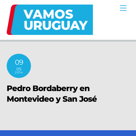
Skip
Me
to
content
09
05
2014
Pedro Bordaberry en
Montevideo y San José