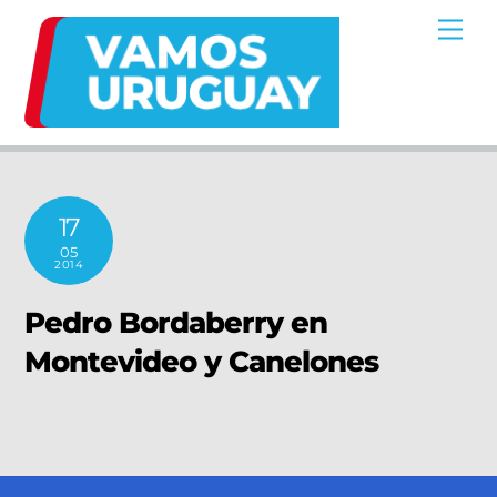
Skip
Me
to
content
17
05
2014
Pedro Bordaberry en
Montevideo y Canelones