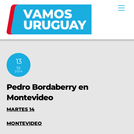
Skip
Me
to
content
13
10
2014
Pedro Bordaberry en
Montevideo
MARTES 14
MONTEVIDEO