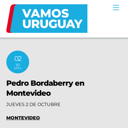
Skip
Me
to
content
02
10
2014
Pedro Bordaberry en
Montevideo
JUEVES 2 DE OCTUBRE
MONTEVIDEO