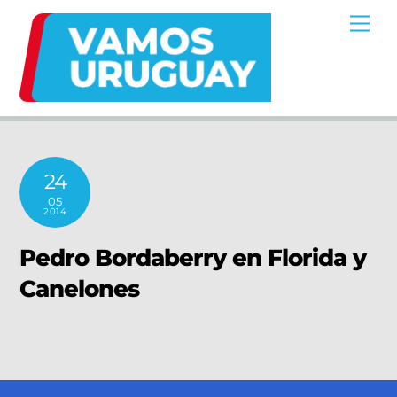
Skip
Me
to
content
24
05
2014
Pedro Bordaberry en Florida y
Canelones