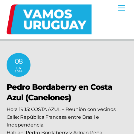
Skip
Me
to
content
08
04
2014
Pedro Bordaberry en Costa
Azul (Canelones)
Hora 19.15: COSTA AZUL – Reunión con vecinos
Calle: República Francesa entre Brasil e
Independencia.
Hablan: Pedro Bordaberry y Adrián Peña