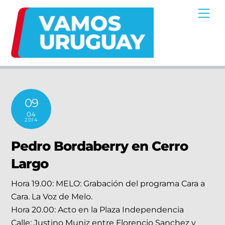
Skip
Me
to
content
09
04
2014
Pedro Bordaberry en Cerro
Largo
Hora 19.00: MELO: Grabación del programa Cara a
Cara. La Voz de Melo.
Hora 20.00: Acto en la Plaza Independencia
Calle: Justino Muniz entre Florencio Sanchez y