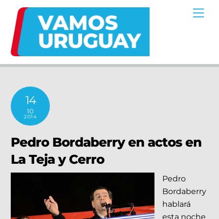
Skip
Me
to
content
14
10
2014
Pedro Bordaberry en actos en
La Teja y Cerro
Pedro
Bordaberry
hablará
esta noche