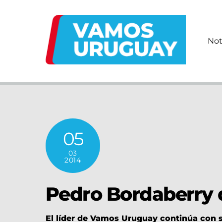
Skip
to
content
Not
05
03
2014
Pedro Bordaberry 
El líder de Vamos Uruguay continúa con su