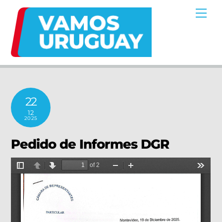
Skip
Me
to
content
22
12
2025
Pedido de Informes DGR