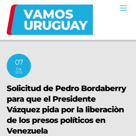
Skip
Me
to
content
07
04
2015
Solicitud de Pedro Bordaberry
para que el Presidente
Vázquez pida por la liberaciòn
de los presos políticos en
Venezuela