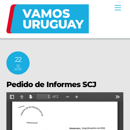
Skip
Me
to
content
22
12
2025
Pedido de Informes SCJ