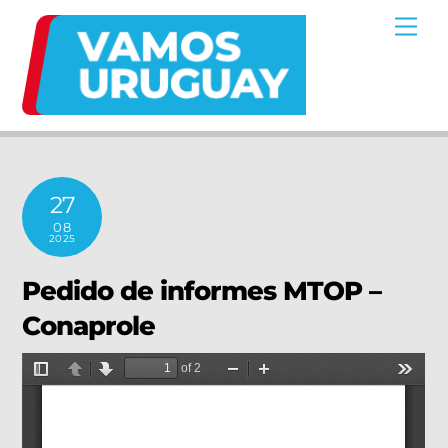
Skip
Me
to
content
27
08
2025
Pedido de informes MTOP –
Conaprole