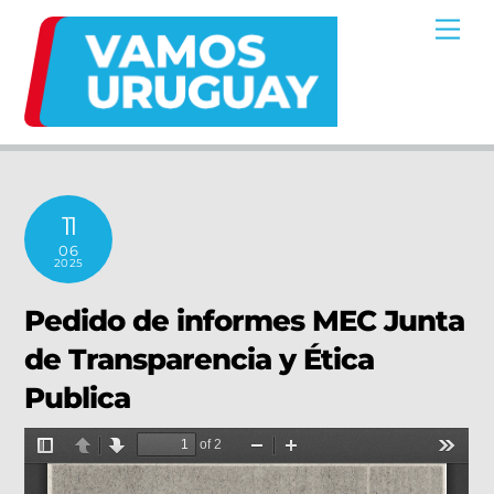
Skip
Me
to
content
11
06
2025
Pedido de informes MEC Junta
de Transparencia y Ética
Publica