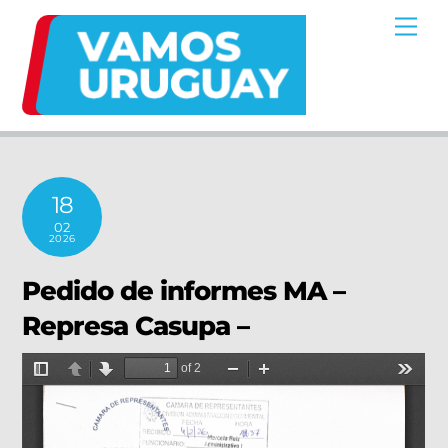
Skip
Me
to
content
18
02
2026
Pedido de informes MA –
Represa Casupa –