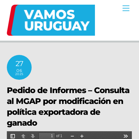
Skip
Me
to
content
27
06
2025
Pedido de Informes – Consulta
al MGAP por modificación en
política exportadora de
ganado