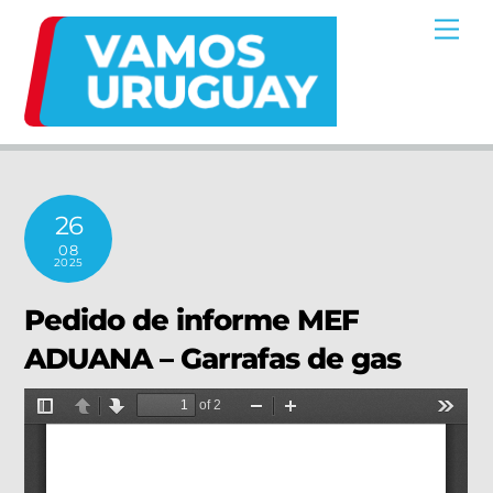
Skip
Me
to
content
26
08
2025
Pedido de informe MEF
ADUANA – Garrafas de gas