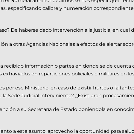
en el Numeral anterior pedimos se nos especifique: fecha
mas, especificando calibre y numeración correspondiente,
 De haberse dado intervención a la justicia, en cual de l
ón a otras Agencias Nacionales a efectos de alertar sobr
 recibido información o partes en donde se de cuenta de
s extraviados en reparticiones policiales o militares en 
 por ese Ministerio, en caso de existir hurtos o faltante
fue la Sede Judicial interviniente? ¿Existieron procesami
rvención a su Secretaría de Estado poniéndola en conocim
iento a este asunto, aprovecho la oportunidad para salud