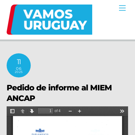
Skip
Me
to
content
11
06
2025
Pedido de informe al MIEM
ANCAP