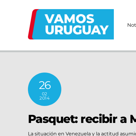
Skip
to
content
Not
26
02
2014
Pasquet: recibir a
La situación en Venezuela y la actitud asum