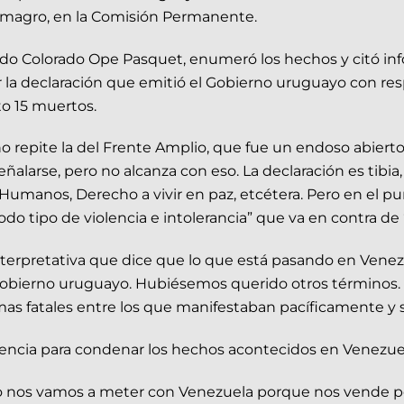
 Almagro, en la Comisión Permanente.
rtido Colorado Ope Pasquet, enumeró los hechos y citó i
 declaración que emitió el Gobierno uruguayo con res
o 15 muertos.
o repite la del Frente Amplio, que fue un endoso abiert
ñalarse, pero no alcanza con eso. La declaración es tibia,
manos, Derecho a vivir en paz, etcétera. Pero en el pun
o tipo de violencia e intolerancia” que va en contra de “
 interpretativa que dice que lo que está pasando en Venez
 gobierno uruguayo. Hubiésemos querido otros términos. 
as fatales entre los que manifestaban pacíficamente y s
ncia para condenar los hechos acontecidos en Venezue
y no nos vamos a meter con Venezuela porque nos vende 