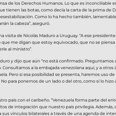
nsa de los Derechos Humanos. Lo que es inconciliable es
ue tienen las botas, como decía la carta de la prima de Dre
 desestabilización. Como lo ha hecho también, lamentable
rrán la cabeza”, aseguró.
 visita de Nicolás Maduro a Uruguay. “A ese presidente q
que me digan que estoy equivocado, que no se piensa rec
le al ministro”.
Maduro y dijo que aún “no está confirmado. Preguntamos
. Consultamos a la embajada venezolana aquí, y a otros á
a. Pero si esa posibilidad se presenta, haremos uso de 
 No para ponernos de un lado o del otro, como sí lo hizo
estro país con el caribeño. “Venezuela forma parte del 
s de integración que nuestro país privilegia. Además, c
a sus vínculos bilaterales a través de una agenda de i