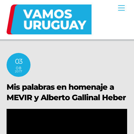
Skip
Me
to
content
03
08
2017
Mis palabras en homenaje a
MEVIR y Alberto Gallinal Heber