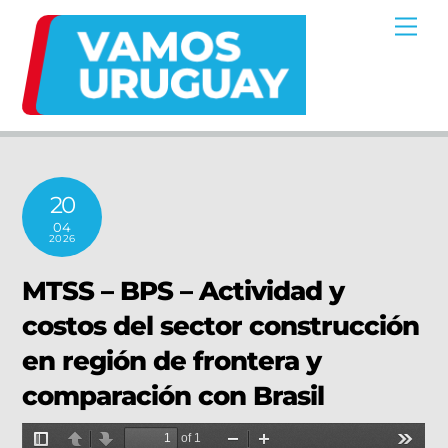
Skip
Me
to
content
20
04
2026
MTSS – BPS – Actividad y
costos del sector construcción
en región de frontera y
comparación con Brasil