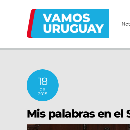
Skip
to
content
Not
18
06
2015
Mis palabras en el